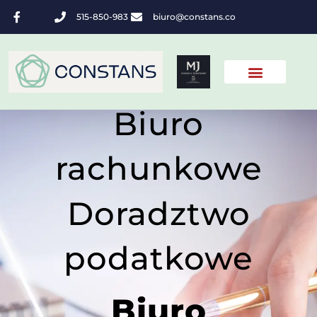
515-850-983
biuro@constans.co
Biuro
rachunkowe
Doradztwo
podatkowe
Biuro