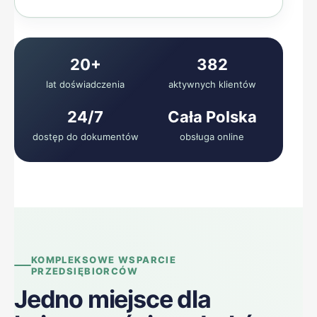
20+
382
lat doświadczenia
aktywnych klientów
24/7
Cała Polska
dostęp do dokumentów
obsługa online
KOMPLEKSOWE WSPARCIE
PRZEDSIĘBIORCÓW
Jedno miejsce dla