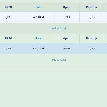
RRSO
Rata
Oproc.
Prowizja
8,19%
451,81 zł
7,9%
0,0%
złóż wniosek
RRSO
Rata
Oproc.
Prowizja
8,30%
452,28 zł
8,0%
0,0%
złóż wniosek