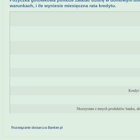
Pożyczka gotówkowa pomoże załatać dziurę w domowym budże
warunkach, i ile wyniesie miesięczna rata kredytu.
Kredyt
Skorzystam z innych produktów banku, ab
Rozwiązanie dostarcza Bankier.pl