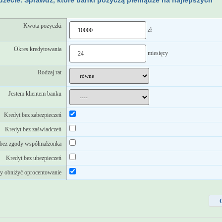
cie. Sprawdź, które banki pożyczą pieniądze na najlepszych
Kwota pożyczki
zł
Okres kredytowania
miesięcy
Rodzaj rat
Jestem klientem banku
Kredyt bez zabezpieczeń
Kredyt bez zaświadczeń
 bez zgody współmałżonka
Kredyt bez ubezpieczeń
y obniżyć oprocentowanie