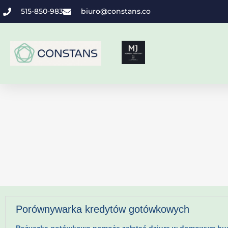
515-850-983
biuro@constans.co
Porównywarka kredytów gotówkowych