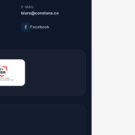
E-MAIL
biuro@constans.co
Facebook