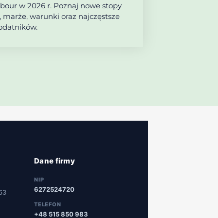
rbour w 2026 r. Poznaj nowe stopy
 marże, warunki oraz najczęstsze
odatników.
Dane firmy
NIP
6272524720
63
TELEFON
+48 515 850 983