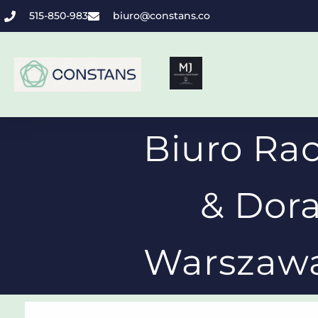
515-850-983
biuro@constans.co
Biuro R
& Dor
Warszawa