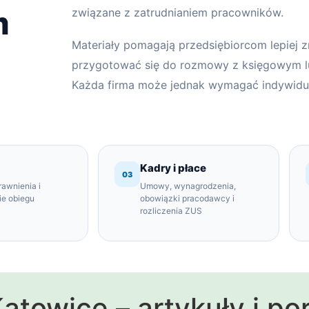
m
związane z zatrudnianiem pracowników.
Materiały pomagają przedsiębiorcom lepiej 
przygotować się do rozmowy z księgowym 
Każda firma może jednak wymagać indywidual
Kadry i płace
03
rawnienia i
Umowy, wynagrodzenia,
ie obiegu
obowiązki pracodawcy i
rozliczenia ZUS
towice – artykuły i po