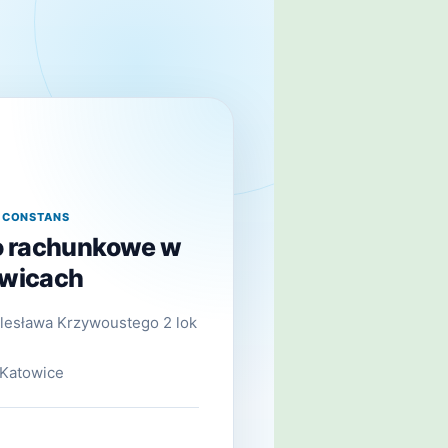
A CONSTANS
o rachunkowe w
wicach
olesława Krzywoustego 2 lok
Katowice