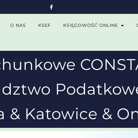
O NAS
KSEF
KSIĘGOWOŚĆ ONLINE
achunkowe CONS
adztwo Podatkow
 & Katowice & On