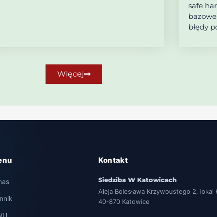
safe ha
bazowe,
błędy p
Więcej
enu
Kontakt
Siedziba W Katowicach
nas
Aleja Bolesława Krzywoustego 2, lokal 
nnik
40-870 Katowice
WU