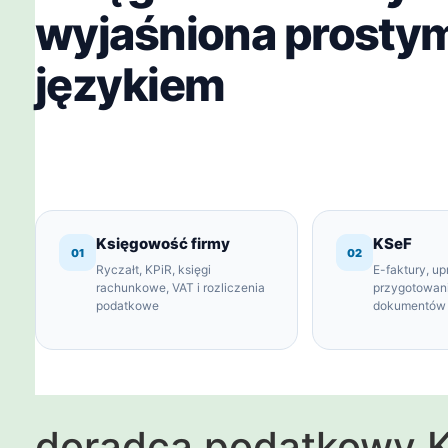
wyjaśniona prosty
językiem
Księgowość firmy
KSeF
01
02
Ryczałt, KPiR, księgi
E-faktury, up
rachunkowe, VAT i rozliczenia
przygotowan
podatkowe
dokumentów
doradca podatkowy Ka