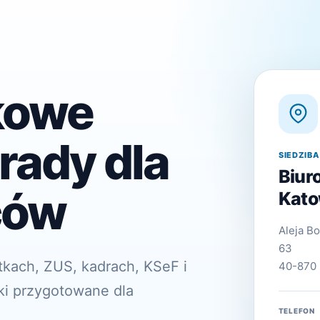
kowe
rady dla
SIEDZIB
Biur
ców
Kato
Aleja B
63
tkach, ZUS, kadrach, KSeF i
40-870 
ki przygotowane dla
TELEFON