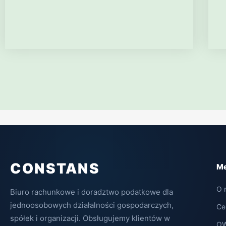
CONSTANS
M
O 
Biuro rachunkowe i doradztwo podatkowe dla
jednoosobowych działalności gospodarczych,
Ce
spółek i organizacji. Obsługujemy klientów w
O