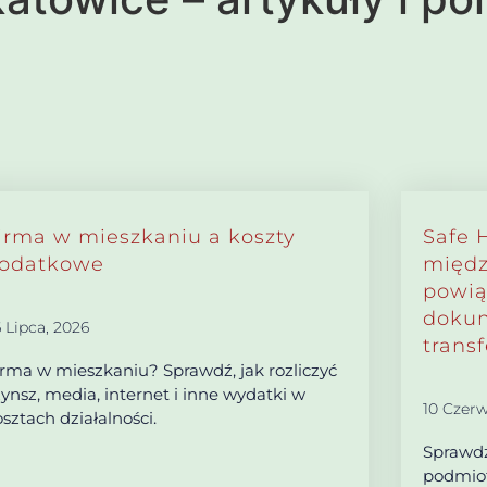
irma w mieszkaniu a koszty
Safe 
odatkowe
międz
powią
dokum
 Lipca, 2026
trans
irma w mieszkaniu? Sprawdź, jak rozliczyć
zynsz, media, internet i inne wydatki w
10 Czerw
sztach działalności.
Sprawdź
podmiot