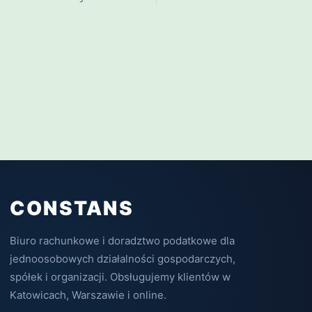
CONSTANS
Biuro rachunkowe i doradztwo podatkowe dla
jednoosobowych działalności gospodarczych,
spółek i organizacji. Obsługujemy klientów w
Katowicach, Warszawie i online.