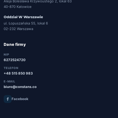
Aleja Bolesława Krzywoustego 2, lokal 63
40-870 Katowice
Oddział W Warszawie
ul. Łopuszańska 55, lokal 6
02-232 Warszawa
Dane firmy
NIP
6272524720
TELEFON
+48 515 850 983
E-MAIL
biuro@constans.co
Facebook