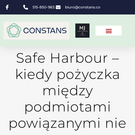
515-850-983
biuro@constans.co
Safe Harbour –
kiedy pożyczka
między
podmiotami
powiązanymi nie