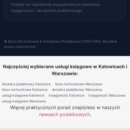
Przejdź do najczęściej wyszukiwanych obszarów
księgowości i doradztwa podatkowego.
© Biuro Rachunkowe & Doradztwo Podatkowe CONSTANS. Wszelkie
prawa zastrzeżone.
Najczęściej wybierane usługi księgowe w Katowicach i
Warszawie:
doradca podatkowy Katowice
biuro rachunkowe Warszawa
biuro rachunkowe Katowice
doradca podatkowy Warszawa
usługi księgowe Katowice
księgowość Katowice
księgowość Warszawa
usługi księgowe Warszawa
Więcej praktycznych porad znajdziesz w naszych
newsach podatkowych
.