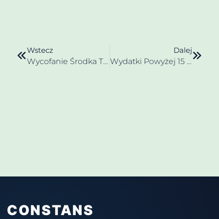
Wstecz
Dalej
Wycofanie Środka Trwałego Z Firmy – Skutki Podatkowe VAT I PIT
Wydatki Powyżej 15 000 Zł Opłacone Gotówką A Koszty Podatkowe
CONSTANS