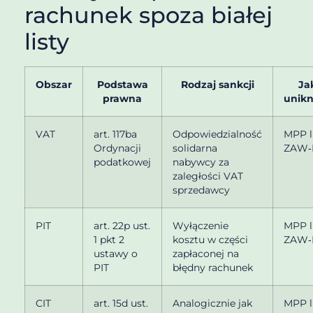
rachunek spoza białej
listy
Obszar
Podstawa
Rodzaj sankcji
Ja
prawna
unik
VAT
art. 117ba
Odpowiedzialność
MPP 
Ordynacji
solidarna
ZAW‑
podatkowej
nabywcy za
zaległości VAT
sprzedawcy
PIT
art. 22p ust.
Wyłączenie
MPP 
1 pkt 2
kosztu w części
ZAW‑
ustawy o
zapłaconej na
PIT
błędny rachunek
CIT
art. 15d ust.
Analogicznie jak
MPP 