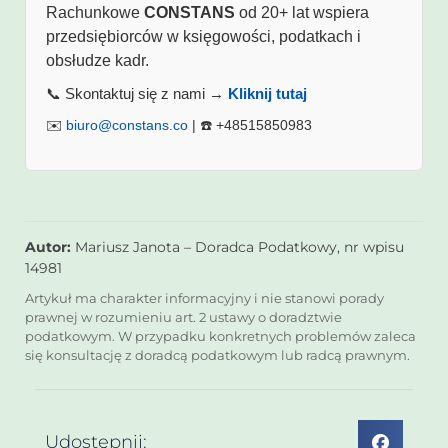
Rachunkowe
CONSTANS
od 20+ lat wspiera
przedsiębiorców w księgowości, podatkach i
obsłudze kadr.
📞 Skontaktuj się z nami →
Kliknij tutaj
✉️
biuro@constans.co
| ☎️ +48515850983
Autor:
Mariusz Janota – Doradca Podatkowy, nr wpisu
14981
Artykuł ma charakter informacyjny i nie stanowi porady
prawnej w rozumieniu art. 2 ustawy o doradztwie
podatkowym. W przypadku konkretnych problemów zaleca
się konsultację z doradcą podatkowym lub radcą prawnym.
Udostępnij: