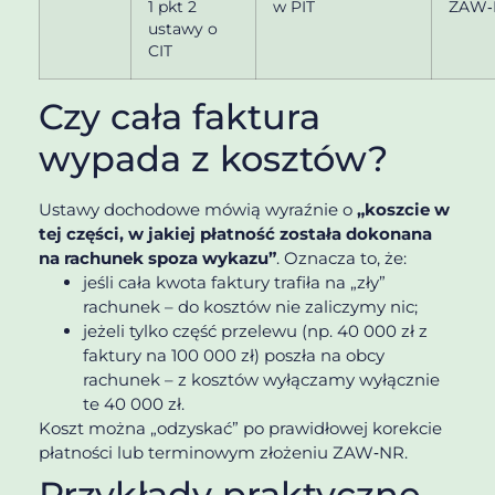
1 pkt 2
w PIT
ZAW‑
ustawy o
CIT
Czy cała faktura
wypada z kosztów?
Ustawy dochodowe mówią wyraźnie o
„koszcie w
tej części, w jakiej płatność została dokonana
na rachunek spoza wykazu”
. Oznacza to, że:
jeśli cała kwota faktury trafiła na „zły”
rachunek – do kosztów nie zaliczymy nic;
jeżeli tylko część przelewu (np. 40 000 zł z
faktury na 100 000 zł) poszła na obcy
rachunek – z kosztów wyłączamy wyłącznie
te 40 000 zł.
Koszt można „odzyskać” po prawidłowej korekcie
płatności lub terminowym złożeniu ZAW‑NR.
Przykłady praktyczne