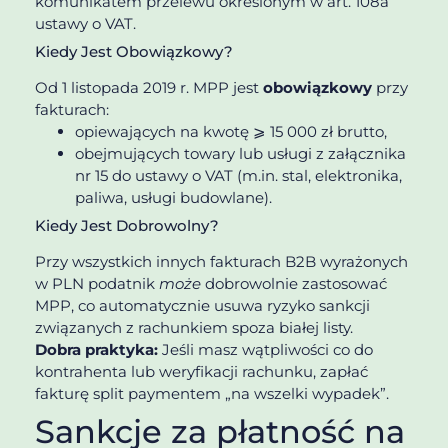
komunikatem przelewu określonym w art. 108a
ustawy o VAT.
Kiedy Jest Obowiązkowy?
Od 1 listopada 2019 r. MPP jest
obowiązkowy
przy
fakturach:
opiewających na kwotę ⩾ 15 000 zł brutto,
obejmujących towary lub usługi z załącznika
nr 15 do ustawy o VAT (m.in. stal, elektronika,
paliwa, usługi budowlane).
Kiedy Jest Dobrowolny?
Przy wszystkich innych fakturach B2B wyrażonych
w PLN podatnik
może
dobrowolnie zastosować
MPP, co automatycznie usuwa ryzyko sankcji
związanych z rachunkiem spoza białej listy.
Dobra praktyka:
Jeśli masz wątpliwości co do
kontrahenta lub weryfikacji rachunku, zapłać
fakturę split paymentem „na wszelki wypadek”.
Sankcje za płatność na