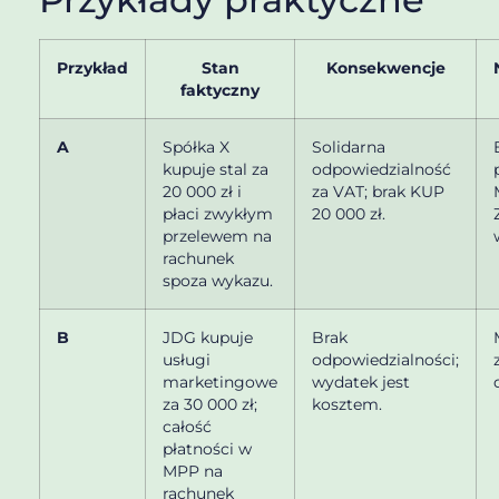
Przykład
Stan
Konsekwencje
faktyczny
A
Spółka X
Solidarna
kupuje stal za
odpowiedzialność
20 000 zł i
za VAT; brak KUP
płaci zwykłym
20 000 zł.
przelewem na
rachunek
spoza wykazu.
B
JDG kupuje
Brak
usługi
odpowiedzialności;
marketingowe
wydatek jest
za 30 000 zł;
kosztem.
całość
płatności w
MPP na
rachunek