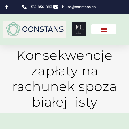
515-850-983
biuro@constans.co
Konsekwencje
zapłaty na
rachunek spoza
białej listy