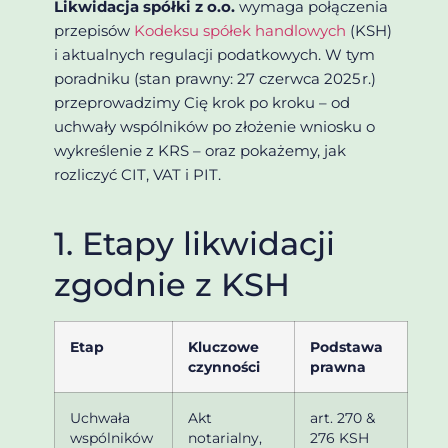
Likwidacja spółki z o.o.
wymaga połączenia
przepisów
Kodeksu spółek handlowych
(KSH)
i aktualnych regulacji podatkowych. W tym
poradniku (stan prawny:
27 czerwca 2025 r.
)
przeprowadzimy Cię krok po kroku – od
uchwały wspólników po złożenie wniosku o
wykreślenie z KRS – oraz pokażemy, jak
rozliczyć CIT, VAT i PIT.
1. Etapy likwidacji
zgodnie z KSH
Etap
Kluczowe
Podstawa
czynności
prawna
Uchwała
Akt
art. 270 &
wspólników
notarialny,
276 KSH