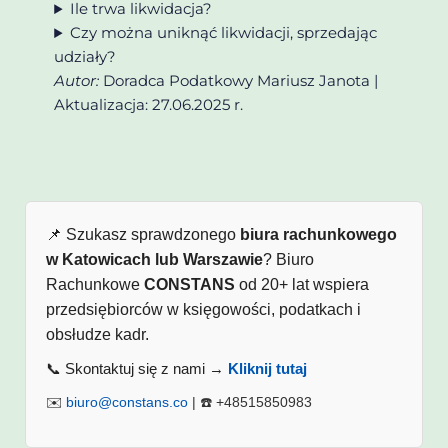
Ile trwa likwidacja?
Czy można uniknąć likwidacji, sprzedając
udziały?
Autor:
Doradca Podatkowy Mariusz Janota |
Aktualizacja: 27.06.2025 r.
📌 Szukasz sprawdzonego
biura rachunkowego
w Katowicach lub Warszawie
? Biuro
Rachunkowe
CONSTANS
od 20+ lat wspiera
przedsiębiorców w księgowości, podatkach i
obsłudze kadr.
📞 Skontaktuj się z nami →
Kliknij tutaj
✉️
biuro@constans.co
| ☎️ +48515850983