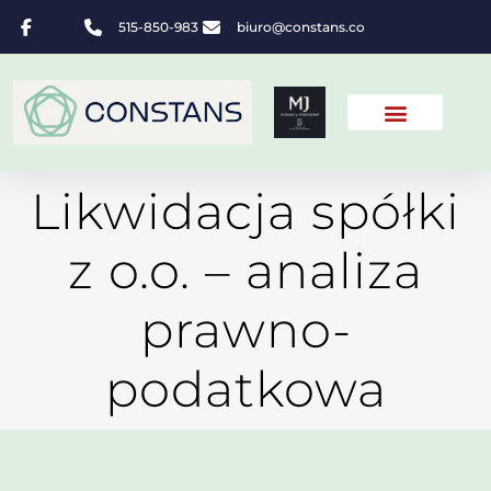
515-850-983
biuro@constans.co
Likwidacja spółki
z o.o. – analiza
prawno-
podatkowa