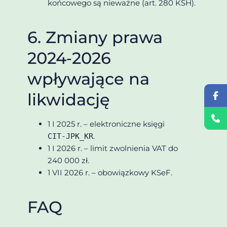
końcowego są nieważne (art. 280 KSH).
6. Zmiany prawa
2024‑2026
wpływające na
likwidację
1 I 2025 r. – elektroniczne księgi
.
CIT‑JPK_KR
1 I 2026 r. – limit zwolnienia VAT do
240 000 zł.
1 VII 2026 r. – obowiązkowy KSeF.
FAQ