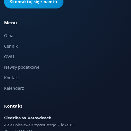
Skontaktuj się z nami
→
Menu
O nas
Cennik
OWU
Newsy podatkowe
Kontakt
Kalendarz
Kontakt
Siedziba W Katowicach
Aleja Bolesława Krzywoustego 2, lokal 63
40-870 Katowice