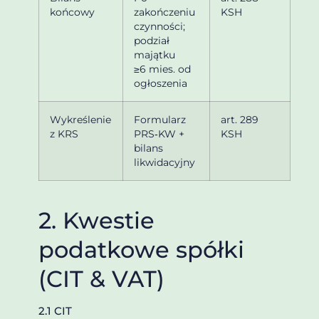
końcowy
zakończeniu
KSH
czynności;
podział
majątku
≥6 mies. od
ogłoszenia
Wykreślenie
Formularz
art. 289
z KRS
PRS‑KW +
KSH
bilans
likwidacyjny
2. Kwestie
podatkowe spółki
(CIT & VAT)
2.1 CIT