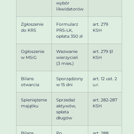
wybór
likwidatorów
Zgłoszenie
Formularz
art. 279
do KRS
PRS‑LK,
KSH
opłata 350 zł
Ogłoszenie
Wezwanie
art. 279 §1
w MSiG
wierzycieli
KSH
(3 mies.)
Bilans
Sporządzony
art. 12 ust. 2
otwarcia
w 15 dni
u.r.
Spieniężenie
Sprzedaż
art. 282‑287
majątku
aktywów,
KSH
spłata
długów
Bilans
Po
art. 288