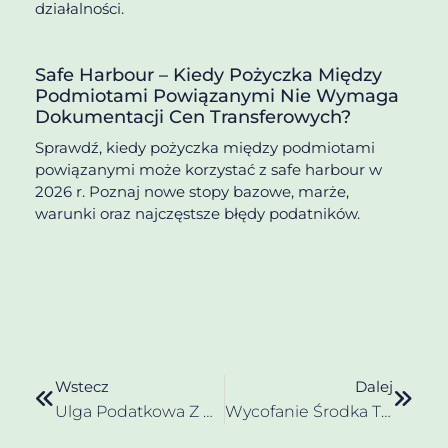
działalności.
Safe Harbour – Kiedy Pożyczka Między
Podmiotami Powiązanymi Nie Wymaga
Dokumentacji Cen Transferowych?
Sprawdź, kiedy pożyczka między podmiotami
powiązanymi może korzystać z safe harbour w
2026 r. Poznaj nowe stopy bazowe, marże,
warunki oraz najczęstsze błędy podatników.
Wstecz
Dalej
Ulga Podatkowa Z Art. 17 Ust. 1 Pkt 45 Ustawy O CIT Dla Niepublicznych Szkół I Przedszkoli
Wycofanie Środka Trwałego Z Firmy – Skutki Podatkowe VAT I PIT