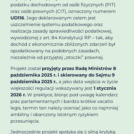
podatku dochodowym od osób fizycznych (PIT)
oraz osób prawnych (CIT), oznaczony numerem
UD116
. Jego deklarowanym celem jest
uszczelnienie systemu podatkowego oraz
realizacja zasady sprawiedliwości podatkowej,
wywodzonej z art. 84 Konstytucji RP – tak, aby
dochód z ekonomicznie zbliżonych zdarzeń był
opodatkowany na podobnych zasadach,
niezależnie od przyjętej „otoczki” prawnej.
Projekt został
przyjęty przez Radę Ministrów 8
października 2025 r. i skierowany do Sejmu 9
października 2025 r.
, a jako data wejścia w życie
większości regulacji wskazywany jest
1 stycznia
2026 r.
W praktyce, biorąc pod uwagę kalendarz
prac parlamentarnych i bardzo krótkie vacatio
legis, termin ten należy oceniać jako co najmniej
ambitny i obarczony istotnym ryzykiem
przesunięcia.
Jednocześnie projekt spotyka się z silną krytyką