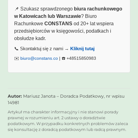
📌 Szukasz sprawdzonego
biura rachunkowego
w Katowicach lub Warszawie
? Biuro
Rachunkowe
CONSTANS
od 20+ lat wspiera
przedsiębiorców w księgowości, podatkach i
obsłudze kadr.
📞 Skontaktuj się z nami →
Kliknij tutaj
✉️
biuro@constans.co
| ☎️ +48515850983
Autor:
Mariusz Janota – Doradca Podatkowy, nr wpisu
14981
Artykuł ma charakter informacyjny i nie stanowi porady
prawnej w rozumieniu art. 2 ustawy o doradztwie
podatkowym. W przypadku konkretnych problemów zaleca
się konsultację z doradcą podatkowym lub radcą prawnym.