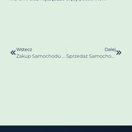
Wstecz
Dalej
Zakup Samochodu W UE A VAT (WNT)
Sprzedaż Samochodu Firmowego A VAT Marża – Kiedy Można Zastosować Procedurę?