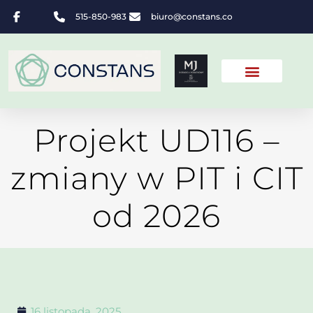
515-850-983
biuro@constans.co
Projekt UD116 –
zmiany w PIT i CIT
od 2026
16 listopada, 2025