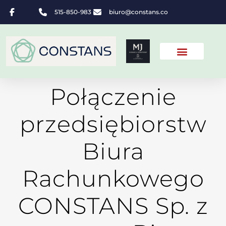
515-850-983
biuro@constans.co
Połączenie
przedsiębiorstw
Biura
Rachunkowego
CONSTANS Sp. z